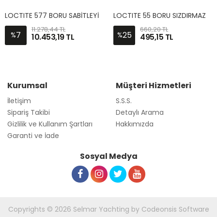
L
OCTITE 577 BORU SABİTLEYİCİ 250ML
L
OCTITE 55 BORU SIZDIRMAZLIK-SİLİKON İP 50 METRE
11.278,44 TL
660,20 TL
7
25
%
%
10.453,19 TL
495,15 TL
Kurumsal
Müşteri Hizmetleri
İletişim
S.S.S.
Sipariş Takibi
Detaylı Arama
Gizlilik ve Kullanım Şartları
Hakkımızda
Garanti ve İade
Sosyal Medya
Copyrights © 2026 Selmar Yachting by Codeonsis Software